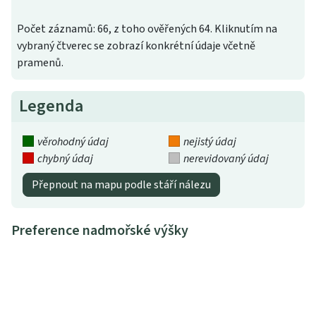
Počet záznamů: 66, z toho ověřených 64. Kliknutím na
vybraný čtverec se zobrazí konkrétní údaje včetně
pramenů.
Legenda
věrohodný údaj
nejistý údaj
chybný údaj
nerevidovaný údaj
Přepnout na mapu podle stáří nálezu
Preference nadmořské výšky