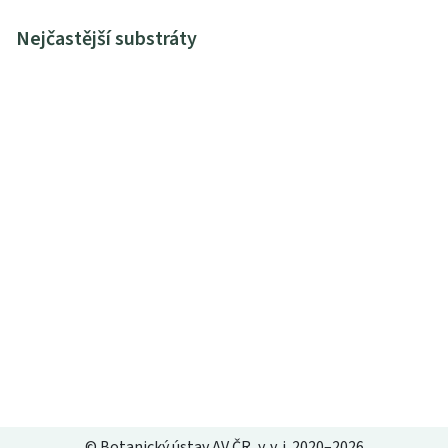
Nejčastější substráty
© Botanický ústav AV ČR, v. v. i. 2020–2026