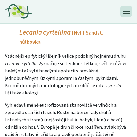
Lecania cyrtellina
(Nyl.) Sandst.
hůlkovka
Vzácnější epifytický lišejník velice podobný hojnému druhu
Lecania cyrtella
. Vyznačuje se tenkou stélkou, světle růžovo
hnědými až sytě hnědými apotecii s převážně
jednobuněčnými úzkými sporami a častými pyknidami.
Kromě drobných morfologických rozdílů se od
L. cyrtella
liší také ekologií.
Vyhledává méně eutrofizovaná stanoviště ve vlhčích a
zpravidla starších lesích. Roste na borce řady druhů
listnatých stromů (nejčastěji buků, babyk, klenů a bezů)
od nížin do hor. V Evropě je druh široce rozšířen, avšak bývá
uváděn relativně zřídka a pravděpodobně je částečně