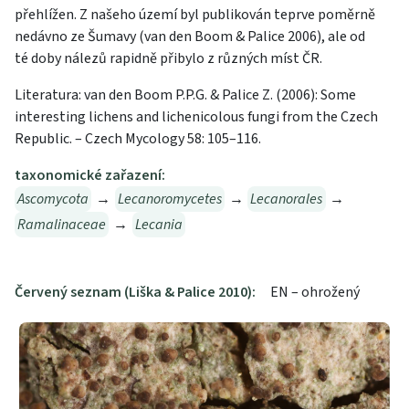
přehlížen. Z našeho území byl publikován teprve poměrně
nedávno ze Šumavy (van den Boom & Palice 2006), ale od
té doby nálezů rapidně přibylo z různých míst ČR.
Literatura: van den Boom P.P.G. & Palice Z. (2006): Some
interesting lichens and lichenicolous fungi from the Czech
Republic. – Czech Mycology 58: 105–116.
taxonomické zařazení:
Ascomycota
→
Lecanoromycetes
→
Lecanorales
→
Ramalinaceae
→
Lecania
Červený seznam (Liška & Palice 2010):
EN – ohrožený