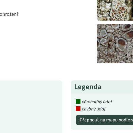
 ohrožení
Legenda
věrohodný údaj
chybný údaj
Přepnout na mapu podle s