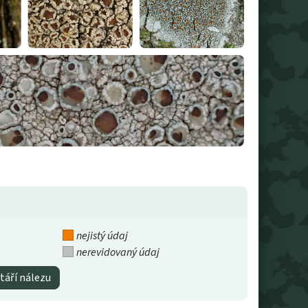
nejistý údaj
nerevidovaný údaj
táří nálezu