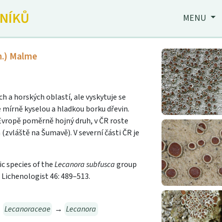
JNÍKŮ
MENU
h.) Malme
h a horských oblastí, ale vyskytuje se
je mírně kyselou a hladkou borku dřevin.
V Evropě poměrně hojný druh, v ČR roste
 (zvláště na Šumavě). V severní části ČR je
tic species of the
Lecanora subfusca
group
 Lichenologist 46: 489–513.
→
Lecanoraceae
→
Lecanora