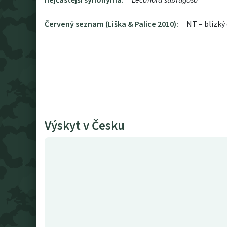
nejčastější synonyma:
Lecanora subrugosa
Červený seznam (Liška & Palice 2010):
NT – blízký
Výskyt v Česku