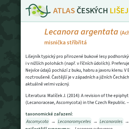
ATLAS
ČESKÝCH
LIŠE
Lecanora argentata
(Ac
misnička stříbřitá
Lišejník typický pro přirozené bukové lesy podhorskýc
i v nižších polohách (např. v říčních údolích). Preferu
Nejvíce údajů pochází z buku, habru a javoru klenu. 
roztroušeně. Častější je v západních a jižních Čechách
aktuálně velmi vzácný.
Literatura: Malíček J. (2014): A revision of the epiphy
(Lecanoraceae, Ascomycota) in the Czech Republic. –
taxonomické zařazení:
Ascomycota
→
Lecanoromycetes
→
Lecanorales