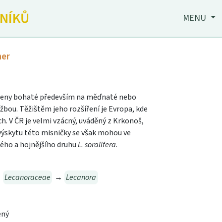
JNÍKŮ
MENU
ner
kameny bohaté především na měďnaté nebo
žbou. Těžištěm jeho rozšíření je Evropa, kde
h. V ČR je velmi vzácný, uváděný z Krkonoš,
 výskytu této misničky se však mohou ve
ho a hojnějšího druhu
L. soralifera
.
→
Lecanoraceae
→
Lecanora
ený