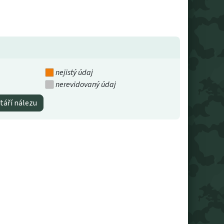
nejistý údaj
nerevidovaný údaj
táří nálezu