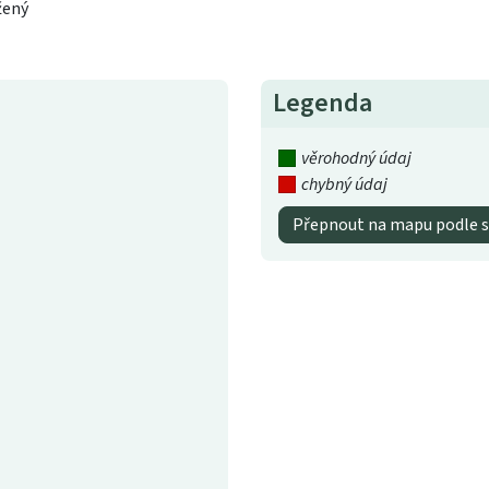
žený
Legenda
věrohodný údaj
chybný údaj
Přepnout na mapu podle s