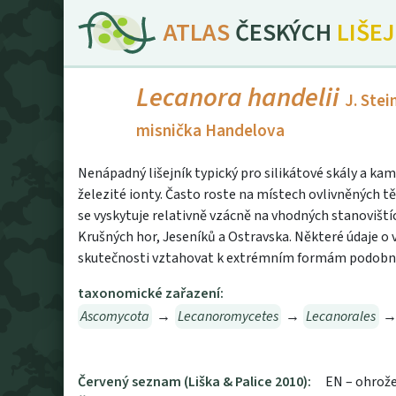
ATLAS
ČESKÝCH
LIŠE
Lecanora handelii
J. Stei
misnička Handelova
Nenápadný lišejník typický pro silikátové skály a 
železité ionty. Často roste na místech ovlivněných tě
se vyskytuje relativně vzácně na vhodných stanovištíc
Krušných hor, Jeseníků a Ostravska. Některé údaje o
skutečnosti vztahovat k extrémním formám podobné
taxonomické zařazení:
Ascomycota
→
Lecanoromycetes
→
Lecanorales
Červený seznam (Liška & Palice 2010):
EN – ohrož