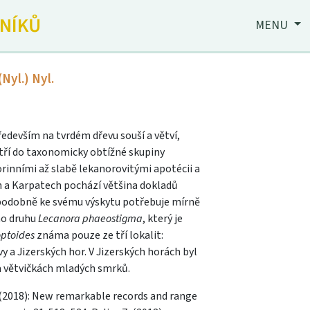
JNÍKŮ
MENU
(Nyl.) Nyl.
devším na tvrdém dřevu souší a větví,
Patří do taxonomicky obtížné skupiny
rinními až slabě lekanorovitými apotécii a
h a Karpatech pochází většina dokladů
ěpodobně ke svému výskytu potřebuje mírně
ho druhu
Lecanora phaeostigma
, který je
optoides
známa pouze ze tří lokalit:
 a Jizerských hor. V Jizerských horách byl
na větvičkách mladých smrků.
J. (2018): New remarkable records and range