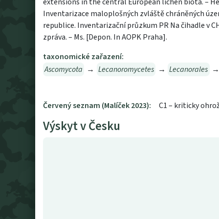
extensions in the central European lichen biota. – Her
Inventarizace maloplošných zvláště chráněných úz
republice. Inventarizační průzkum PR Na čihadle v CH
zpráva. – Ms. [Depon. In AOPK Praha].
taxonomické zařazení:
Ascomycota
→
Lecanoromycetes
→
Lecanorales
Červený seznam (Malíček 2023):
C1 – kriticky ohro
Výskyt v Česku