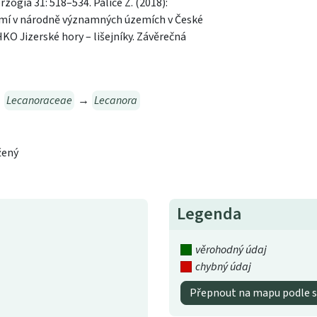
zogia 31: 518–534. Palice Z. (2018):
emí v národně významných územích v České
KO Jizerské hory – lišejníky. Závěrečná
→
Lecanoraceae
→
Lecanora
žený
Legenda
věrohodný údaj
chybný údaj
Přepnout na mapu podle s