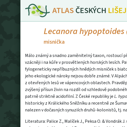
ATLAS
ČESKÝCH
LIŠE
Lecanora hypoptoides
misnička
Málo známý a snadno zaměnitelný taxon, rostoucí pře
vzácněji i na kůře v prosvětlených horských lesích. 
fylogeneticky nepříbuzných hnědých misniček s biato
jeho ekologické nároky nejsou dobře známé. V Alpác
z otevřených lesů ve vápencových oblastech. Pravd
zvýšený přísun živin na rozdíl od vzhledově podobné
patrně striktně acidofilní. Z České republiky je
L. hyp
historicky z Králického Sněžníku a recentně ze Šumavy
nalezen v dočasných synuziích druhů-kolonistů, tj. 
Literatura: Palice Z., Malíček J., Peksa O. & Vondrák 