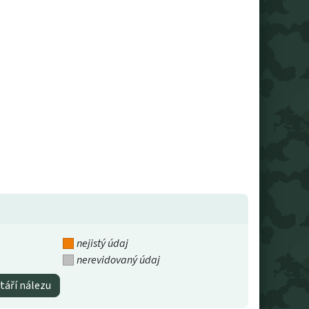
nejistý údaj
nerevidovaný údaj
táří nálezu