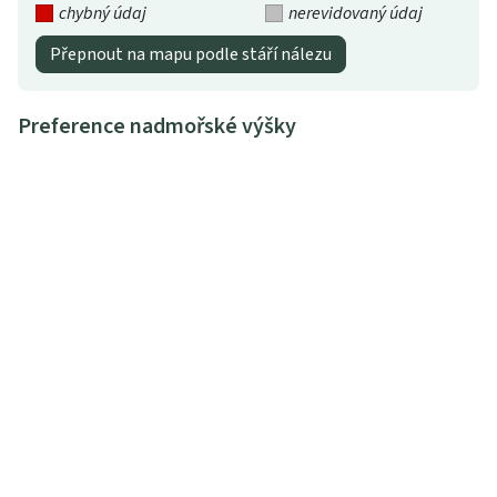
chybný údaj
nerevidovaný údaj
Přepnout na mapu podle stáří nálezu
Preference nadmořské výšky