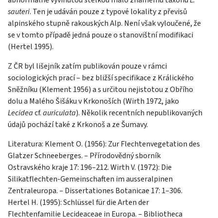
abnormálně vyvinutou stélkou málo známému taxonu
L.
sauteri
. Ten je udáván pouze z typové lokality z převisů
alpinského stupně rakouských Alp. Není však vyloučené, že
se v tomto případě jedná pouze o stanovištní modifikaci
(Hertel 1995).
Z ČR byl lišejník zatím publikován pouze v rámci
sociologických prací – bez bližší specifikace z Králického
Sněžníku (Klement 1956) a s určitou nejistotou z Obřího
dolu a Malého Šišáku v Krkonoších (Wirth 1972, jako
Lecidea
cf.
auriculata
). Několik recentních nepublikovaných
údajů pochází také z Krkonoš a ze Šumavy.
Literatura: Klement O. (1956): Zur Flechtenvegetation des
Glatzer Schneeberges. – Přírodovědný sborník
Ostravského kraje 17: 196–212. Wirth V. (1972): Die
Silikatflechten-Gemeinschaften im ausseralpinen
Zentraleuropa. – Dissertationes Botanicae 17: 1–306.
Hertel H. (1995): Schlüssel für die Arten der
Flechtenfamilie Lecideaceae in Europa. – Bibliotheca