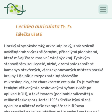
Lecidea auriculata
Th. Fr.
šálečka ušatá
Horský až vysokohorský, arkto-alpinský, u nás vzácně
uváděný druh s výrazně černými, přisedlými plodnicemi,
které mívají často masivní zvlněný okraj. Typickým
stanovištěm jsou kyselé, nízké, v zemi polozanořené
kameny v otevřených, větru exponovaných místech horské
krajiny. Lišejník je rozpoznatelný především
mikroskopicky, a to charakterem excipula. To je tvořeno
tenkými větvenými a zesíťovanými hyfami (vidět po
aplikaci KOH), a také tvarem (podlouhle válcovité) a
velikostí askospor (Hertel 1995). Stélka bývá různě
vyvinuta a některé naše exempláře se blíží svou