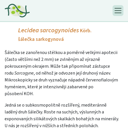
Lecidea sarcogynoides
Körb.
šálečka sarkogynová
Šálečka se zanořenou stélkou a poměrně velkými apotecii
(často většími než 2 mm) se zvlněným až výrazně
pokrouceným okrajem. Může tak připomínat zástupce
rodu
Sarcogyne
, od něhož je odvozen její druhový název.
Mikroskopicky se druh vyznačuje nápadně červenofialovým
hyméniem, které je intenzivněji zabarvené po
působení KOH.
Jedná se o subkosmopolitně rozšířený, mediteránně
laděný druh šálečky. Roste na suchých, výslunných a
exponovaných silikátových skalkách bohatých na minerály.
U nás je rozšířený v nižších a středních polohách.