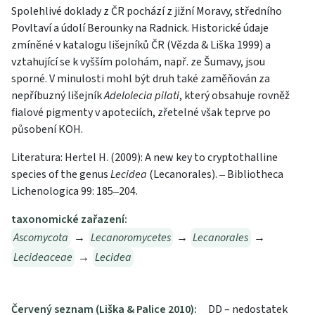
Spolehlivé doklady z ČR pochází z jižní Moravy, středního
Povltaví a údolí Berounky na Radnick. Historické údaje
zmíněné v katalogu lišejníků ČR (Vězda & Liška 1999) a
vztahující se k vyšším polohám, např. ze Šumavy, jsou
sporné. V minulosti mohl být druh také zaměňován za
nepříbuzný lišejník
Adelolecia pilati
, který obsahuje rovněž
fialové pigmenty v apoteciích, zřetelné však teprve po
působení KOH.
Literatura: Hertel H. (2009): A new key to cryptothalline
species of the genus
Lecidea
(Lecanorales). ‒ Bibliotheca
Lichenologica 99: 185‒204.
taxonomické zařazení:
Ascomycota
→
Lecanoromycetes
→
Lecanorales
→
Lecideaceae
→
Lecidea
Červený seznam (Liška & Palice 2010):
DD – nedostatek