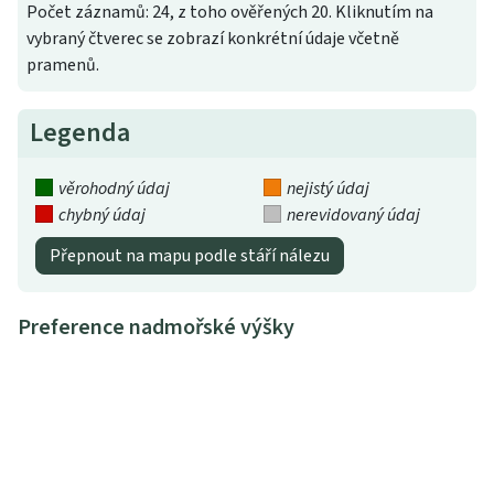
Počet záznamů: 24, z toho ověřených 20. Kliknutím na
vybraný čtverec se zobrazí konkrétní údaje včetně
pramenů.
Legenda
věrohodný údaj
nejistý údaj
chybný údaj
nerevidovaný údaj
Přepnout na mapu podle stáří nálezu
Preference nadmořské výšky