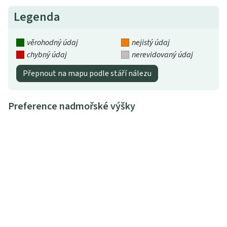
Legenda
věrohodný údaj
nejistý údaj
chybný údaj
nerevidovaný údaj
Přepnout na mapu podle stáří nálezu
Preference nadmořské výšky