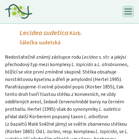
Lecidea sudetica
Körb.
šálečka sudetská
Nedostatečně známý zástupce rodu
Lecidea
s. str. a jakýsi
přechodový typ mezi komplexy
L. lapicida
a
L. atrobrunnea
,
blížící se více první zmíněné skupině. Stélka obsahuje
norstiktovou kyselinu a dřeň je amyloidní (Hertel 1995).
Parafrázujeme-li volně původní popis (Körber 1855), tak
tento druh tvoří tlustou stélku z konvexních, ne vždy
oddělených areol, šedavě červenohnědé barvy na černém
prothallu. Hertel (1995) však do synonymiky
L. sudetica
přidal další Körberem popsaný taxon
L. alboflava
(z bazaltů Malé Sněžné jámy) se světle zbarvenou stélkou
(Körber 1865). Od
L. lactea
, resp. komplexu
L. lapicida
, se
L.