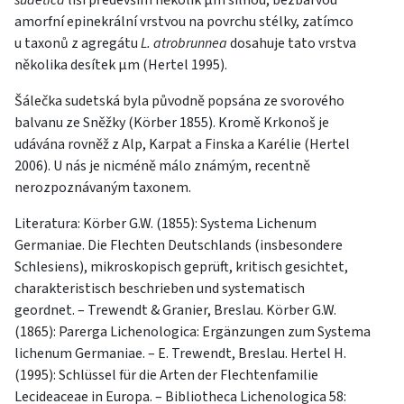
sudetica
liší především několik µm silnou, bezbarvou
amorfní epinekrální vrstvou na povrchu stélky, zatímco
u taxonů z agregátu
L. atrobrunnea
dosahuje tato vrstva
několika desítek µm (Hertel 1995).
Šálečka sudetská byla původně popsána ze svorového
balvanu ze Sněžky (Körber 1855). Kromě Krkonoš je
udávána rovněž z Alp, Karpat a Finska a Karélie (Hertel
2006). U nás je nicméně málo známým, recentně
nerozpoznávaným taxonem.
Literatura: Körber G.W. (1855): Systema Lichenum
Germaniae. Die Flechten Deutschlands (insbesondere
Schlesiens), mikroskopisch geprüft, kritisch gesichtet,
charakteristisch beschrieben und systematisch
geordnet. – Trewendt & Granier, Breslau. Körber G.W.
(1865): Parerga Lichenologica: Ergänzungen zum Systema
lichenum Germaniae. – E. Trewendt, Breslau. Hertel H.
(1995): Schlüssel für die Arten der Flechtenfamilie
Lecideaceae in Europa. – Bibliotheca Lichenologica 58: