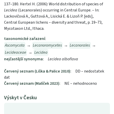
137–180. Hertel H. (2006): World distribution of species of
Lecidea
(Lecanorales) occurring in Central Europe. – In:
Lackovičová A., Guttová A., Lisická E. & Lizoň P. [eds],
Central European lichens – diversity and threat, p. 19–73,
Mycotaxon Ltd., Ithaca.
taxonomické zařazení:
Ascomycota
→
Lecanoromycetes
→
Lecanorales
→
Lecideaceae
→
Lecidea
nejčastější synonyma:
Lecidea alboflava
Červený seznam (Liška & Palice 2010):
DD – nedostatek
dat
Červený seznam (Malíček 2023):
NE – nehodnoceno
Výskyt v Česku