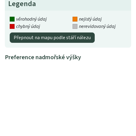
Legenda
věrohodný údaj
nejistý údaj
chybný údaj
nerevidovaný údaj
Přepnout na mapu podle stáří nálezu
Preference nadmořské výšky