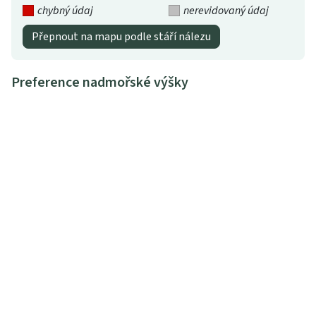
chybný údaj
nerevidovaný údaj
Přepnout na mapu podle stáří nálezu
Preference nadmořské výšky