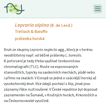
Lepraria alpina
(B. de Lesd.)
Tretiach & Baruffo
prášenka horská
Druh ze skupiny
Lepraria neglecta
agg., který je v terénu
neodlišitelný např. od běžné prášenky
L. borealis
.
K potvrzení je tedy třeba využívat tenkovrstvou
chromatografii (TLC). Roste na exponovaných
stanovištích, typicky na saxikolních mechách, půdě nebo
i přímo na skalách. V Evropě se jedná o vzácnější horský až
vysokohorský druh. Více údajů pochází z Alp, jinak jsou
záznamy řídce roztroušené. V České republice byl doposud
zaznamenán na Šumavě, v Krušných horách, Krkonoších a
na Českomoravské vysočině.