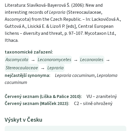
Literatura: Slavíková-Bayerová Š. (2006): New and
interesting records of
Lepraria
(Stereocaulaceae,
Ascomycota) from the Czech Republic. – In: Lackovičová A.,
Guttová A., Lisická E. & Lizoň P. [eds], Central European
lichens – diversity and threat, p. 97–107. Mycotaxon Ltd.,
Ithaca.
taxonomické zařazení:
Ascomycota
→
Lecanoromycetes
→
Lecanorales
→
Stereocaulaceae
→
Lepraria
nejčastější synonyma:
Lepraria cacuminum
,
Leproloma
cacuminum
Červený seznam (Liška & Palice 2010):
VU – zranitelný
Červený seznam (Malíček 2023):
C2 – silně ohrožený
Výskyt v Česku