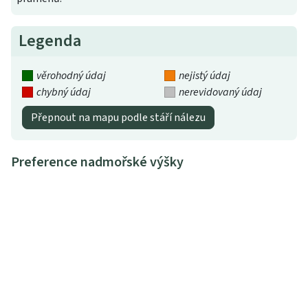
Legenda
věrohodný údaj
nejistý údaj
chybný údaj
nerevidovaný údaj
Přepnout na mapu podle stáří nálezu
Preference nadmořské výšky