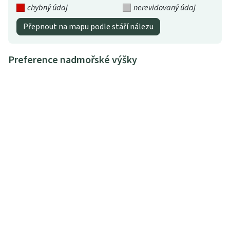
chybný údaj
nerevidovaný údaj
Přepnout na mapu podle stáří nálezu
Preference nadmořské výšky