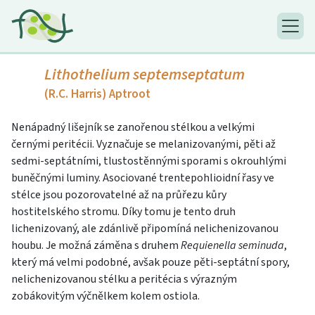
Lithothelium septemseptatum
(R.C. Harris) Aptroot
Nenápadný lišejník se zanořenou stélkou a velkými
černými peritécii. Vyznačuje se melanizovanými, pěti až
sedmi-septátními, tlustostěnnými sporami s okrouhlými
buněčnými luminy. Asociované trentepohlioidní řasy ve
stélce jsou pozorovatelné až na průřezu kůry
hostitelského stromu. Díky tomu je tento druh
lichenizovaný, ale zdánlivě připomíná nelichenizovanou
houbu. Je možná záměna s druhem
Requienella seminuda
,
který má velmi podobné, avšak pouze pěti-septátní spory,
nelichenizovanou stélku a peritécia s výrazným
zobákovitým výčnělkem kolem ostiola.