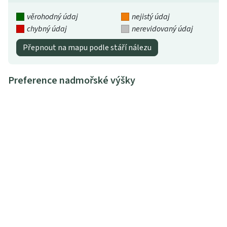
věrohodný údaj
nejistý údaj
chybný údaj
nerevidovaný údaj
Přepnout na mapu podle stáří nálezu
Preference nadmořské výšky