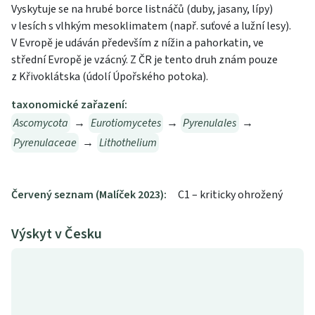
Vyskytuje se na hrubé borce listnáčů (duby, jasany, lípy)
v lesích s vlhkým mesoklimatem (např. suťové a lužní lesy).
V Evropě je udáván především z nížin a pahorkatin, ve
střední Evropě je vzácný. Z ČR je tento druh znám pouze
z Křivoklátska (údolí Úpořského potoka).
taxonomické zařazení:
Ascomycota
→
Eurotiomycetes
→
Pyrenulales
→
Pyrenulaceae
→
Lithothelium
Červený seznam (Malíček 2023):
C1 – kriticky ohrožený
Výskyt v Česku