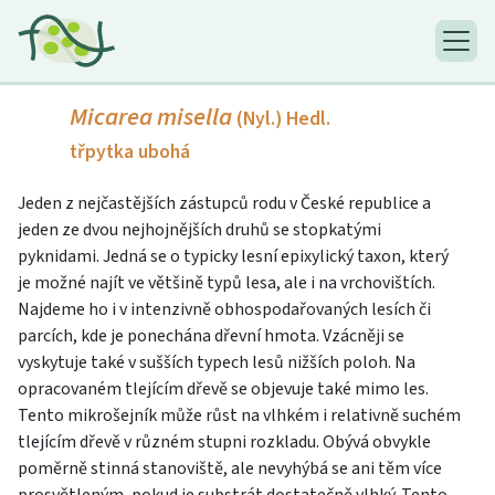
Micarea misella
(Nyl.) Hedl.
třpytka ubohá
Jeden z nejčastějších zástupců rodu v České republice a
jeden ze dvou nejhojnějších druhů se stopkatými
pyknidami. Jedná se o typicky lesní epixylický taxon, který
je možné najít ve většině typů lesa, ale i na vrchovištích.
Najdeme ho i v intenzivně obhospodařovaných lesích či
parcích, kde je ponechána dřevní hmota. Vzácněji se
vyskytuje také v sušších typech lesů nižších poloh. Na
opracovaném tlejícím dřevě se objevuje také mimo les.
Tento mikrošejník může růst na vlhkém i relativně suchém
tlejícím dřevě v různém stupni rozkladu. Obývá obvykle
poměrně stinná stanoviště, ale nevyhýbá se ani těm více