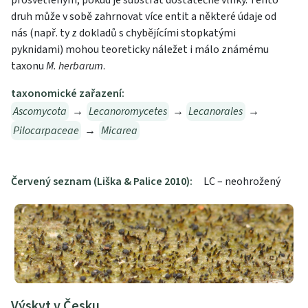
prosvětleným, pokud je substrát dostatečně vlhký. Tento
druh může v sobě zahrnovat více entit a některé údaje od
nás (např. ty z dokladů s chybějícími stopkatými
pyknidami) mohou teoreticky náležet i málo známému
taxonu
M. herbarum
.
taxonomické zařazení:
Ascomycota
→
Lecanoromycetes
→
Lecanorales
→
Pilocarpaceae
→
Micarea
Červený seznam (Liška & Palice 2010):
LC – neohrožený
Výskyt v Česku