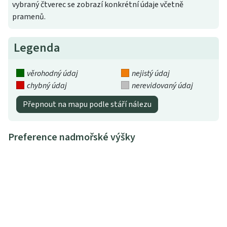
vybraný čtverec se zobrazí konkrétní údaje včetně
pramenů.
Legenda
věrohodný údaj
nejistý údaj
chybný údaj
nerevidovaný údaj
Přepnout na mapu podle stáří nálezu
Preference nadmořské výšky