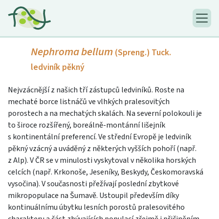
Nephroma bellum
(Spreng.) Tuck.
ledviník pěkný
Nejvzácnější z našich tří zástupců ledviníků. Roste na
mechaté borce listnáčů ve vlhkých pralesovitých
porostech a na mechatých skalách. Na severní polokouli je
to široce rozšířený, boreálně-montánní lišejník
s kontinentální preferencí. Ve střední Evropě je ledviník
pěkný vzácný a uváděný z některých vyšších pohoří (např.
z Alp). V ČR se v minulosti vyskytoval v několika horských
celcích (např. Krkonoše, Jeseníky, Beskydy, Českomoravská
vysočina). V současnosti přežívají poslední zbytkové
mikropopulace na Šumavě. Ustoupil především díky
kontinuálnímu úbytku lesních porostů pralesovitého