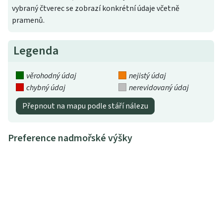
vybraný čtverec se zobrazí konkrétní údaje včetně
pramenů.
Legenda
věrohodný údaj
nejistý údaj
chybný údaj
nerevidovaný údaj
Přepnout na mapu podle stáří nálezu
Preference nadmořské výšky