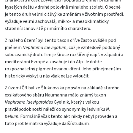
charakteru a část zbývajících populací zřejmě i přičiněním
kyselých dešťů v druhé polovině minulého století. Obecně
je tento druh velmi citlivý ke změnám v životním prostředí.
Vyžaduje velmi zachovalá, mikro- a mezoklimaticky
stabilní stanoviště primárního charakteru.
Z našeho území byl tento taxon dříve často uváděn pod
jménem
Nephroma laevigatum
, což je vzhledově podobný
suboceanický druh. Ten je široce rozšířený např. v západní a
mediteránní Evropě a zasahuje i do Alp. Je dobře
rozpoznatelný pigmentovanou dření. Jeho přinejmenším
historický výskyt u nás však nelze vyloučit.
Z území ČR byl ze Šluknovska popsán na základě starého
exsikátového sběru Naumanna málo známý taxon
Nephroma laevigatoides
Gyelnik, který s velkou
pravděpodobností náleží do synonymiky ledviníku
N.
bellum
. Formálně však tento akt nikdy nebyl proveden a
tato problematika vyžaduje další studium.