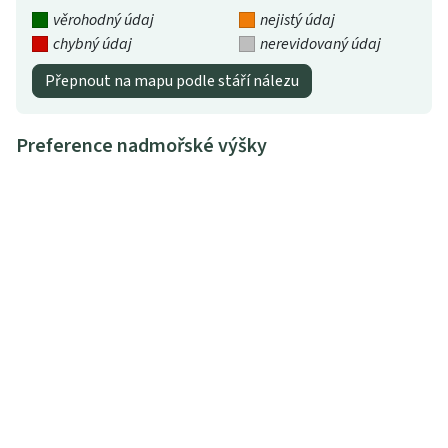
věrohodný údaj
nejistý údaj
chybný údaj
nerevidovaný údaj
Přepnout na mapu podle stáří nálezu
Preference nadmořské výšky