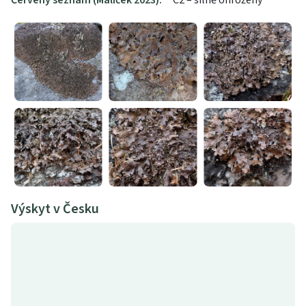
Červený seznam (Malíček 2023):
C2 – silně ohrožený
Výskyt v Česku