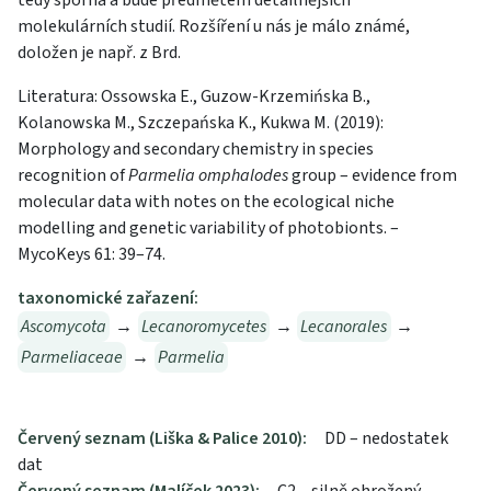
tedy sporná a bude předmětem detailnějších
molekulárních studií. Rozšíření u nás je málo známé,
doložen je např. z Brd.
Literatura: Ossowska E., Guzow-Krzemińska B.,
Kolanowska M., Szczepańska K., Kukwa M. (2019):
Morphology and secondary chemistry in species
recognition of
Parmelia omphalodes
group – evidence from
molecular data with notes on the ecological niche
modelling and genetic variability of photobionts. –
MycoKeys 61: 39–74.
taxonomické zařazení:
Ascomycota
→
Lecanoromycetes
→
Lecanorales
→
Parmeliaceae
→
Parmelia
Červený seznam (Liška & Palice 2010):
DD – nedostatek
dat