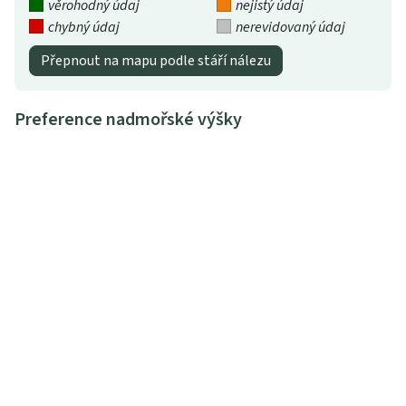
věrohodný údaj
nejistý údaj
chybný údaj
nerevidovaný údaj
Přepnout na mapu podle stáří nálezu
Preference nadmořské výšky