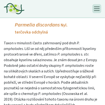
Parmelia discordans
Nyl.
terčovka odchylná
Taxon v minulosti často zahrnovaný pod druh
P.
omphalodes
. Liší se od něj především přítomností kyseliny
protocetrarové ve dřeni, zatímco
P. omphalodes
s. str.
obsahuje kyselinu salazinovou. Je znám dosud jen z Evropy.
Podobně jako ostatní druhy skupiny
P. omphalodes
roste
na silikátových skalách a sutích. Upřednostňuje srážkově
bohaté oblasti. V severní Evropě se vyskytuje nejčastěji při
pobřeží, ve střední Evropě v horách. Podle aktuálních
poznatků se nejedná o samostatnou fylogenetickou linii,
ale spíše o chemotyp
P. omphalodes
(Ossowska et al.
2019). Otázka rozlišování tohoto taxonu na úrovni druhu je