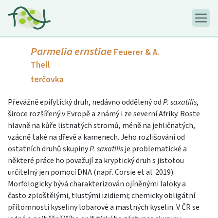
Parmelia ernstiae
Feuerer & A.
Thell
terčovka
Převážně epifytický druh, nedávno oddělený od
P. saxatilis
,
široce rozšířený v Evropě a známý i ze severní Afriky. Roste
hlavně na kůře listnatých stromů, méně na jehličnatých,
vzácně také na dřevě a kamenech. Jeho rozlišování od
ostatních druhů skupiny
P. saxatilis
je problematické a
některé práce ho považují za kryptický druh s jistotou
určitelný jen pomocí DNA (např. Corsie et al. 2019).
Morfologicky bývá charakterizován ojíněnými laloky a
často zploštělými, tlustými izidiemi; chemicky obligátní
přítomností kyseliny lobarové a mastných kyselin. V ČR se