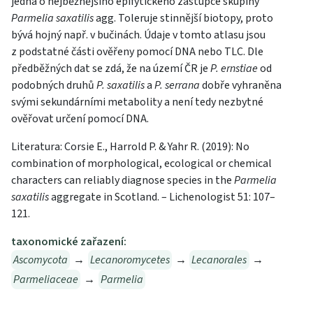
jedná o nejběžnějšího epifytického zástupce skupiny
Parmelia saxatilis
agg. Toleruje stinnější biotopy, proto
bývá hojný např. v bučinách. Údaje v tomto atlasu jsou
z podstatné části ověřeny pomocí DNA nebo TLC. Dle
předběžných dat se zdá, že na území ČR je
P. ernstiae
od
podobných druhů
P. saxatilis
a
P. serrana
dobře vyhraněna
svými sekundárními metabolity a není tedy nezbytné
ověřovat určení pomocí DNA.
Literatura: Corsie E., Harrold P. & Yahr R. (2019): No
combination of morphological, ecological or chemical
characters can reliably diagnose species in the
Parmelia
saxatilis
aggregate in Scotland. – Lichenologist 51: 107–
121.
taxonomické zařazení:
Ascomycota
→
Lecanoromycetes
→
Lecanorales
→
Parmeliaceae
→
Parmelia