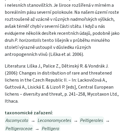
i nelesních stanovištích. Je široce rozšířená v mírném a
boreálním pásu severní polokoule. Na našem území roste
roztroušeně až vzácně v různých nadmořských výškách,
avšak téměř chybí v severní části státu. I když u nás
evidujeme několik desítek recentních údajů, podobně jako
druh
P. horizontalis
tento lišejník v průběhu minulého
století výrazně ustoupil v důsledku různých
antropogenních vlivů (Liška et al. 2006).
Literatura: Liška J., Palice Z., Dětinský R. & Vondrák J.
(2006): Changes in distribution of rare and threatened
lichens in the Czech Republic II. – In: Lackovičová A.,
Guttová A., Lisická E. & Lizoň P. [eds], Central European
lichens – diversity and threat, p. 241–258, Mycotaxon Ltd.,
Ithaca.
taxonomické zařazení:
Ascomycota
→
Lecanoromycetes
→
Peltigerales
→
Peltigeraceae
→
Peltigera