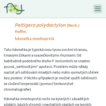
Peltigera polydactylon
(Neck.)
Hoffm.
hávnatka mnohoprstá
Tato hávnatka je typická svou lysou svrchní stranou,
tmavými žilkami a svazečkovitými rhizinami. Od
habituálně podobného druhu
P. horizontalis
se snadno
pozná „nehtovitými“ apotecii. Problém může někdy
nastat při odlišování mladých nebo málo vyvinutých stélek
bez plodnic. V těchto případech je možné využít odlišnosti
ve složení terpenoidů (pomocí tenkovrstvé
chromatografie).
Hávnatka mnohoprstá roste na kyselých i zásaditých
půdách, bázích stromů i mechatých skalách na lesních