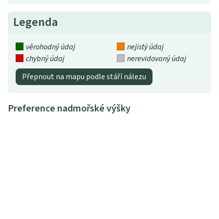
Legenda
věrohodný údaj
nejistý údaj
chybný údaj
nerevidovaný údaj
Přepnout na mapu podle stáří nálezu
Preference nadmořské výšky