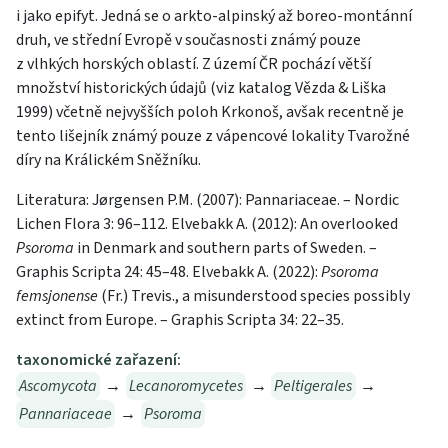
i jako epifyt. Jedná se o arkto-alpinský až boreo-montánní
druh, ve střední Evropě v současnosti známý pouze
z vlhkých horských oblastí. Z území ČR pochází větší
množství historických údajů (viz katalog Vězda & Liška
1999) včetně nejvyšších poloh Krkonoš, avšak recentně je
tento lišejník známý pouze z vápencové lokality Tvarožné
díry na Králickém Sněžníku.
Literatura: Jørgensen P.M. (2007): Pannariaceae. – Nordic
Lichen Flora 3: 96–112. Elvebakk A. (2012): An overlooked
Psoroma
in Denmark and southern parts of Sweden. –
Graphis Scripta 24: 45–48. Elvebakk A. (2022):
Psoroma
femsjonense
(Fr.) Trevis., a misunderstood species possibly
extinct from Europe. – Graphis Scripta 34: 22–35.
taxonomické zařazení:
Ascomycota
→
Lecanoromycetes
→
Peltigerales
→
Pannariaceae
→
Psoroma