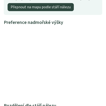
Přepnout na mapu podle stáří nálezu
Preference nadmořské výšky
Rozdělení dle stáří nálezu