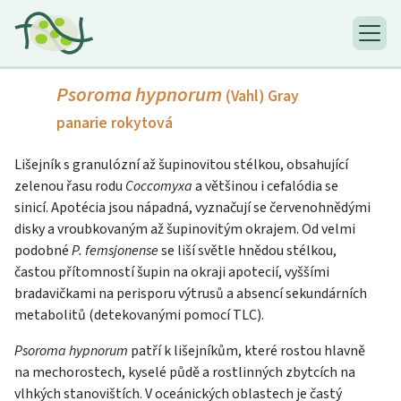
Psoroma hypnorum
(Vahl) Gray
panarie rokytová
Lišejník s granulózní až šupinovitou stélkou, obsahující
zelenou řasu rodu
Coccomyxa
a většinou i cefalódia se
sinicí. Apotécia jsou nápadná, vyznačují se červenohnědými
disky a vroubkovaným až šupinovitým okrajem. Od velmi
podobné
P. femsjonense
se liší světle hnědou stélkou,
častou přítomností šupin na okraji apotecií, vyššími
bradavičkami na perisporu výtrusů a absencí sekundárních
metabolitů (detekovanými pomocí TLC).
Psoroma hypnorum
patří k lišejníkům, které rostou hlavně
na mechorostech, kyselé půdě a rostlinných zbytcích na
vlhkých stanovištích. V oceánických oblastech je častý