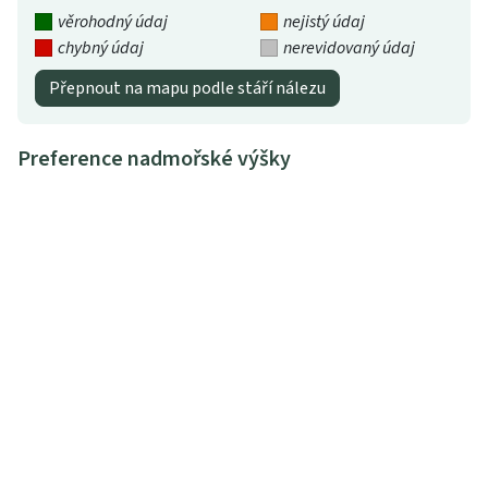
věrohodný údaj
nejistý údaj
chybný údaj
nerevidovaný údaj
Přepnout na mapu podle stáří nálezu
Preference nadmořské výšky