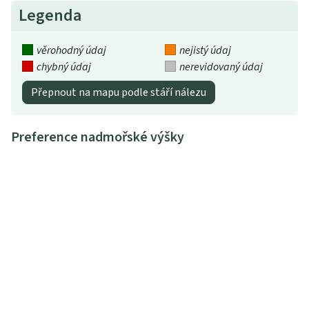
Legenda
věrohodný údaj
nejistý údaj
chybný údaj
nerevidovaný údaj
Přepnout na mapu podle stáří nálezu
Preference nadmořské výšky