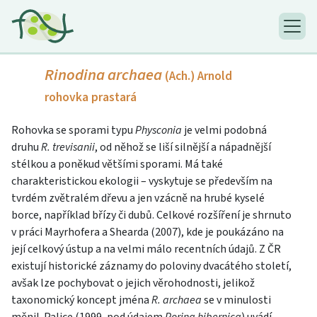
Rinodina archaea
(Ach.) Arnold
rohovka prastará
Rohovka se sporami typu
Physconia
je velmi podobná
druhu
R. trevisanii
, od něhož se liší silnější a nápadnější
stélkou a poněkud většími sporami. Má také
charakteristickou ekologii – vyskytuje se především na
tvrdém zvětralém dřevu a jen vzácně na hrubé kyselé
borce, například břízy či dubů. Celkové rozšíření je shrnuto
v práci Mayrhofera a Shearda (2007), kde je poukázáno na
její celkový ústup a na velmi málo recentních údajů. Z ČR
existují historické záznamy do poloviny dvacátého století,
avšak lze pochybovat o jejich věrohodnosti, jelikož
taxonomický koncept jména
R. archaea
se v minulosti