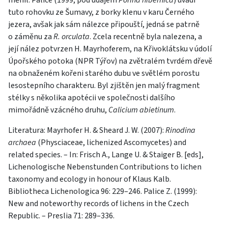
měnil. Palice (1999, pod údajem
Porina hibernica
) uvádí
tuto rohovku ze Šumavy, z borky klenu v karu Černého
jezera, avšak jak sám nálezce připouští, jedná se patrně
o záměnu za
R. orculata
. Zcela recentně byla nalezena, a
její nález potvrzen H. Mayrhoferem, na Křivoklátsku v údolí
Úpořského potoka (NPR Týřov) na zvětralém tvrdém dřevě
na obnaženém kořeni starého dubu ve světlém porostu
lesostepního charakteru. Byl zjištěn jen malý fragment
stélky s několika apotécii ve společnosti dalšího
mimořádně vzácného druhu,
Calicium abietinum
.
Literatura: Mayrhofer H. & Sheard J. W. (2007):
Rinodina
archaea
(Physciaceae, lichenized Ascomycetes) and
related species. – In: Frisch A., Lange U. & Staiger B. [eds],
Lichenologische Nebenstunden Contributions to lichen
taxonomy and ecology in honour of Klaus Kalb.
Bibliotheca Lichenologica 96: 229–246. Palice Z. (1999):
New and noteworthy records of lichens in the Czech
Republic. – Preslia 71: 289–336.