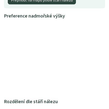
Přepnout na mapu podle stáří nálezu
Preference nadmořské výšky
Rozdělení dle stáří nálezu