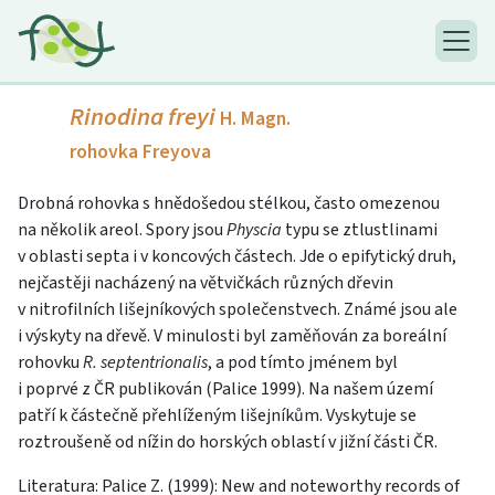
Rinodina freyi
H. Magn.
rohovka Freyova
Drobná rohovka s hnědošedou stélkou, často omezenou
na několik areol. Spory jsou
Physcia
typu se ztlustlinami
v oblasti septa i v koncových částech. Jde o epifytický druh,
nejčastěji nacházený na větvičkách různých dřevin
v nitrofilních lišejníkových společenstvech. Známé jsou ale
i výskyty na dřevě. V minulosti byl zaměňován za boreální
rohovku
R. septentrionalis
, a pod tímto jménem byl
i poprvé z ČR publikován (Palice 1999). Na našem území
patří k částečně přehlíženým lišejníkům. Vyskytuje se
roztroušeně od nížin do horských oblastí v jižní části ČR.
Literatura: Palice Z. (1999): New and noteworthy records of