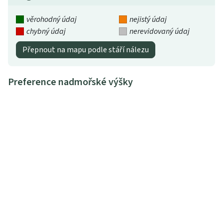
věrohodný údaj
nejistý údaj
chybný údaj
nerevidovaný údaj
Přepnout na mapu podle stáří nálezu
Preference nadmořské výšky