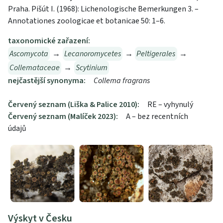
Praha. Pišút I. (1968): Lichenologische Bemerkungen 3. –
Annotationes zoologicae et botanicae 50: 1–6.
taxonomické zařazení:
Ascomycota
→
Lecanoromycetes
→
Peltigerales
→
Collemataceae
→
Scytinium
nejčastější synonyma:
Collema fragrans
Červený seznam (Liška & Palice 2010):
RE – vyhynulý
Červený seznam (Malíček 2023):
A – bez recentních
údajů
Výskyt v Česku