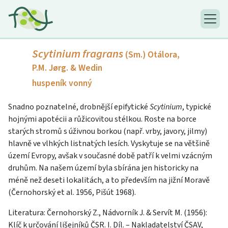
Scytinium fragrans
(Sm.) Otálora,
P.M. Jørg. & Wedin
huspeník vonný
Snadno poznatelné, drobnější epifytické
Scytinium
, typické
hojnými apotécii a růžicovitou stélkou. Roste na borce
starých stromů s úživnou borkou (např. vrby, javory, jilmy)
hlavně ve vlhkých listnatých lesích. Vyskytuje se na většině
území Evropy, avšak v současné době patří k velmi vzácným
druhům. Na našem území byla sbírána jen historicky na
méně než deseti lokalitách, a to především na jižní Moravě
(Černohorský et al. 1956, Pišút 1968).
Literatura: Černohorský Z., Nádvorník J. & Servít M. (1956):
Klíč k určování lišejníků ČSR. I. Díl. – Nakladatelství ČSAV,