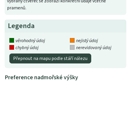
vybraný čtverec se zobrazí konkrétní údaje včetně
pramenů.
Legenda
věrohodný údaj
nejistý údaj
chybný údaj
nerevidovaný údaj
Přepnout na mapu podle stáří nálezu
Preference nadmořské výšky