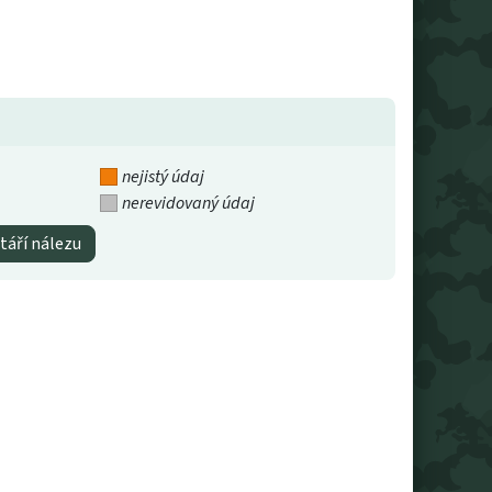
nejistý údaj
nerevidovaný údaj
táří nálezu