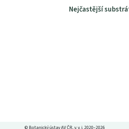
Nejčastější substrá
© Botanický ústav AV ČR, v. v. i. 2020–2026