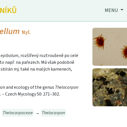
JNÍKŮ
MENU
iellum
Nyl.
. epibolum
, rozšířený roztroušeně po celé
asto např. na pařezech. Má však podobně
 sbírán mj. také na malých kamenech,
tion and ecology of the genus
Thelocarpon
. – Czech Mycology 50: 271–302.
→
Thelocarpaceae
→
Thelocarpon