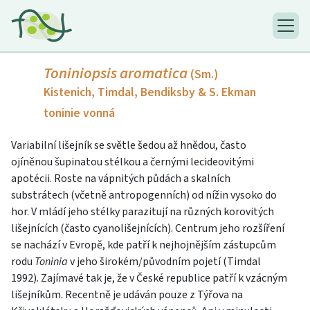
Toniniopsis aromatica
(Sm.)
Kistenich, Timdal, Bendiksby & S. Ekman
toninie vonná
Variabilní lišejník se světle šedou až hnědou, často
ojíněnou šupinatou stélkou a černými lecideovitými
apotécii. Roste na vápnitých půdách a skalních
substrátech (včetně antropogenních) od nížin vysoko do
hor. V mládí jeho stélky parazitují na různých korovitých
lišejnících (často cyanolišejnících). Centrum jeho rozšíření
se nachází v Evropě, kde patří k nejhojnějším zástupcům
rodu
Toninia
v jeho širokém/původním pojetí (Timdal
1992). Zajímavé tak je, že v České republice patří k vzácným
lišejníkům. Recentně je udáván pouze z Týřova na