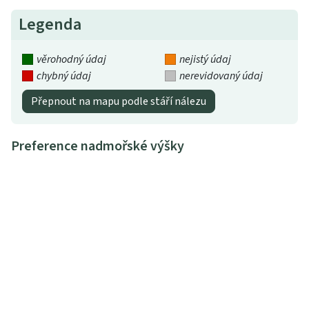
Legenda
věrohodný údaj
nejistý údaj
chybný údaj
nerevidovaný údaj
Přepnout na mapu podle stáří nálezu
Preference nadmořské výšky