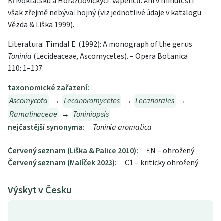
Křivoklátsku a Horažďovických vápenců. Ani v minulosti
však zřejmě nebýval hojný (viz jednotlivé údaje v katalogu
Vězda & Liška 1999).
Literatura: Timdal E. (1992): A monograph of the genus
Toninia
(Lecideaceae, Ascomycetes). – Opera Botanica
110: 1–137.
taxonomické zařazení:
Ascomycota
→
Lecanoromycetes
→
Lecanorales
→
Ramalinaceae
→
Toniniopsis
nejčastější synonyma:
Toninia aromatica
Červený seznam (Liška & Palice 2010):
EN – ohrožený
Červený seznam (Malíček 2023):
C1 – kriticky ohrožený
Výskyt v Česku