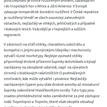
glaucolepidea
je široce rozšířeným druhem, zasahujícím
i do tropických hor v Africe a Jižní Americe. V Evropě
vykazuje temperátně-boreální rozšíření. V České republice
je rozšířený téměř ve všech souvisleji zalesněných
oblastech, nejčastěji ve vlhkých, jehličnatých a případně
i bukových lesích. Vzácnější je v teplejších a sušších
regionech.
V závislosti na stáří stélky, charakteru substrátu a
kompetici s jinými pionýrskými lišejníky i mechorosty
vytváří různé morfotypy. Nejlépe vyvinuté stélky
připomínají drobné přízemní šupinky dutohlávek a bývají
nacházeny na obnažené rašelině, např. na vývratech
stromů v blatkových rašeliništích či podmáčených
smrčinách, kde může vytvářet i plodnice. Nejčastěji
nacházeným typem jsou však drobné areolky až miniaturní
šupinky zakončené hlavičkovitými sorály. Tyto typy jsou
snadno přehlédnutelné nebo zaměnitelné za jiné zástupce
rodů
Trapeliopsis
a
Trapelia
, které však obvykle obsahují