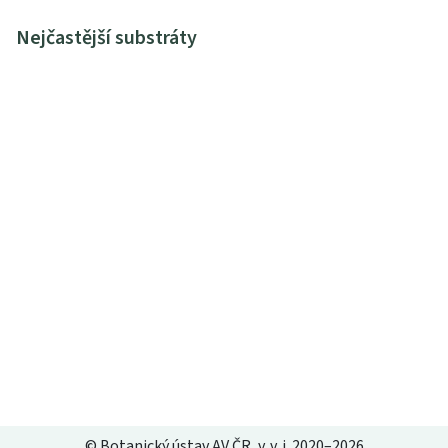
Nejčastější substráty
© Botanický ústav AV ČR, v. v. i. 2020–2026