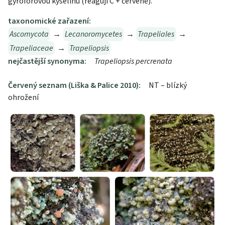
gyroforovou kyselinu (reagují C + červeně).
taxonomické zařazení:
Ascomycota
→
Lecanoromycetes
→
Trapeliales
→
Trapeliaceae
→
Trapeliopsis
nejčastější synonyma:
Trapeliopsis percrenata
Červený seznam (Liška & Palice 2010):
NT – blízký
ohrožení