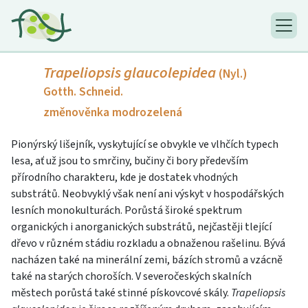
Trapeliopsis glaucolepidea
(Nyl.)
Gotth. Schneid.
změnověnka modrozelená
Pionýrský lišejník, vyskytující se obvykle ve vlhčích typech
lesa, ať už jsou to smrčiny, bučiny či bory především
přírodního charakteru, kde je dostatek vhodných
substrátů. Neobvyklý však není ani výskyt v hospodářských
lesních monokulturách. Porůstá široké spektrum
organických i anorganických substrátů, nejčastěji tlející
dřevo v různém stádiu rozkladu a obnaženou rašelinu. Bývá
nacházen také na minerální zemi, bázích stromů a vzácně
také na starých choroších. V severočeských skalních
městech porůstá také stinné pískovcové skály.
Trapeliopsis