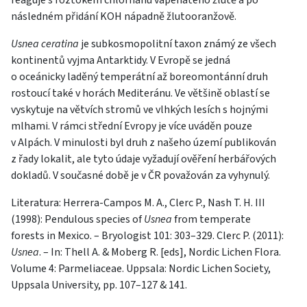
reaguje s roztokem chlornanu vápenatého žlutě a po
následném přidání KOH nápadně žlutooranžově.
Usnea ceratina
je subkosmopolitní taxon známý ze všech
kontinentů vyjma Antarktidy. V Evropě se jedná
o oceánicky laděný temperátní až boreomontánní druh
rostoucí také v horách Mediteránu. Ve většině oblastí se
vyskytuje na větvích stromů ve vlhkých lesích s hojnými
mlhami. V rámci střední Evropy je více uváděn pouze
v Alpách. V minulosti byl druh z našeho území publikován
z řady lokalit, ale tyto údaje vyžadují ověření herbářových
dokladů. V současné době je v ČR považován za vyhynulý.
Literatura: Herrera-Campos M. A., Clerc P., Nash T. H. III
(1998): Pendulous species of
Usnea
from temperate
forests in Mexico. – Bryologist 101: 303–329. Clerc P. (2011):
Usnea
. – In: Thell A. & Moberg R. [eds], Nordic Lichen Flora.
Volume 4: Parmeliaceae. Uppsala: Nordic Lichen Society,
Uppsala University, pp. 107–127 & 141.