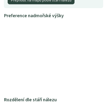
Přepnout na mapu podle stáří nálezu
Preference nadmořské výšky
Rozdělení dle stáří nálezu