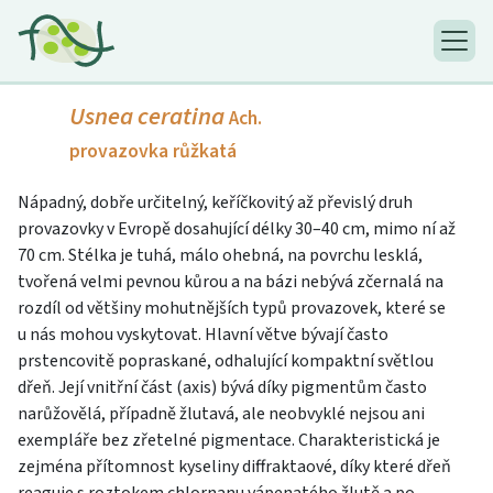
Usnea ceratina
Ach.
provazovka růžkatá
Nápadný, dobře určitelný, keříčkovitý až převislý druh
provazovky v Evropě dosahující délky 30–40 cm, mimo ní až
70 cm. Stélka je tuhá, málo ohebná, na povrchu lesklá,
tvořená velmi pevnou kůrou a na bázi nebývá zčernalá na
rozdíl od většiny mohutnějších typů provazovek, které se
u nás mohou vyskytovat. Hlavní větve bývají často
prstencovitě popraskané, odhalující kompaktní světlou
dřeň. Její vnitřní část (axis) bývá díky pigmentům často
narůžovělá, případně žlutavá, ale neobvyklé nejsou ani
exempláře bez zřetelné pigmentace. Charakteristická je
zejména přítomnost kyseliny diffraktaové, díky které dřeň