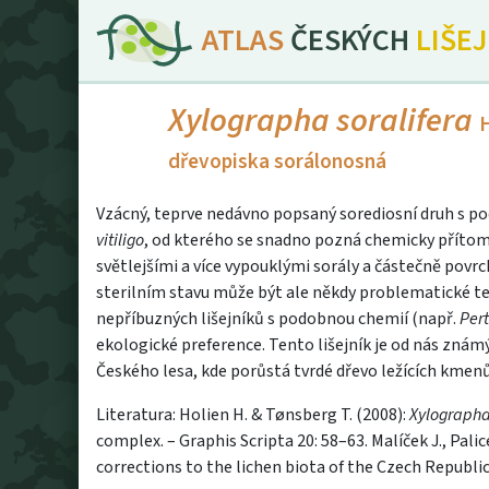
ATLAS
ČESKÝCH
LIŠE
Xylographa soralifera
dřevopiska sorálonosná
Vzácný, teprve nedávno popsaný sorediosní druh s p
vitiligo
, od kterého se snadno pozná chemicky přítom
světlejšími a více vypouklými sorály a částečně povr
sterilním stavu může být ale někdy problematické te
nepříbuzných lišejníků s podobnou chemií (např.
Pert
ekologické preference. Tento lišejník je od nás zná
Českého lesa, kde porůstá tvrdé dřevo ležících kmenů
Literatura: Holien H. & Tønsberg T. (2008):
Xylographa
complex. – Graphis Scripta 20: 58–63. Malíček J., Palic
corrections to the lichen biota of the Czech Republic