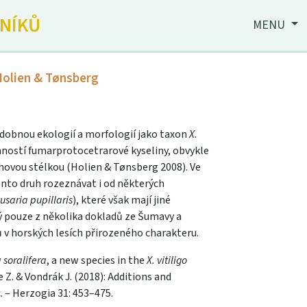
JNÍKŮ
MENU
Holien & Tønsberg
odobnou ekologií a morfologií jako taxon
X.
ností fumarprotocetrarové kyseliny, obvykle
chovou stélkou (Holien & Tønsberg 2008). Ve
nto druh rozeznávat i od některých
usaria pupillaris
), které však mají jiné
mý pouze z několika dokladů ze Šumavy a
 v horských lesích přirozeného charakteru.
 soralifera
, a new species in the
X. vitiligo
e Z. & Vondrák J. (2018): Additions and
. – Herzogia 31: 453–475.