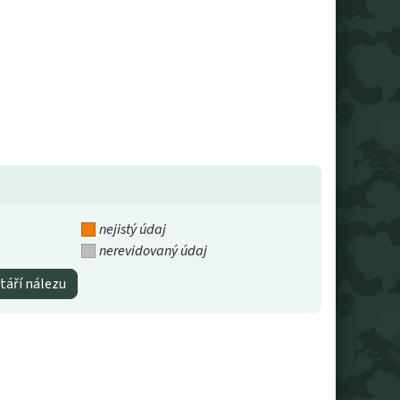
nejistý údaj
nerevidovaný údaj
táří nálezu