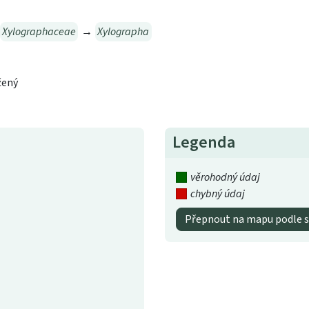
Xylographaceae
→
Xylographa
žený
Legenda
věrohodný údaj
chybný údaj
Přepnout na mapu podle s