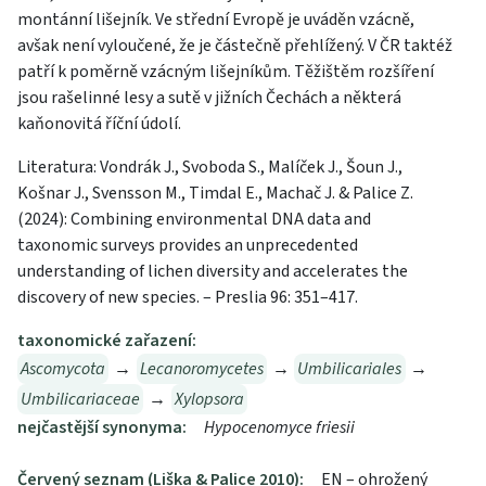
montánní lišejník. Ve střední Evropě je uváděn vzácně,
avšak není vyloučené, že je částečně přehlížený. V ČR taktéž
patří k poměrně vzácným lišejníkům. Těžištěm rozšíření
jsou rašelinné lesy a sutě v jižních Čechách a některá
kaňonovitá říční údolí.
Literatura: Vondrák J., Svoboda S., Malíček J., Šoun J.,
Košnar J., Svensson M., Timdal E., Machač J. & Palice Z.
(2024): Combining environmental DNA data and
taxonomic surveys provides an unprecedented
understanding of lichen diversity and accelerates the
discovery of new species. – Preslia 96: 351–417.
taxonomické zařazení:
Ascomycota
→
Lecanoromycetes
→
Umbilicariales
→
Umbilicariaceae
→
Xylopsora
nejčastější synonyma:
Hypocenomyce friesii
Červený seznam (Liška & Palice 2010):
EN – ohrožený