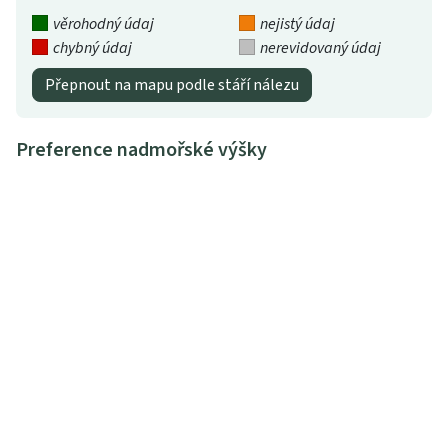
věrohodný údaj
nejistý údaj
chybný údaj
nerevidovaný údaj
Přepnout na mapu podle stáří nálezu
Preference nadmořské výšky