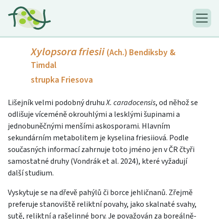
Xylopsora friesii
(Ach.) Bendiksby &
Timdal
strupka Friesova
Lišejník velmi podobný druhu
X. caradocensis
, od něhož se
odlišuje víceméně okrouhlými a lesklými šupinami a
jednobuněčnými menšími askosporami. Hlavním
sekundárním metabolitem je kyselina friesiiová. Podle
současných informací zahrnuje toto jméno jen v ČR čtyři
samostatné druhy (Vondrák et al. 2024), které vyžadují
další studium.
Vyskytuje se na dřevě pahýlů či borce jehličnanů. Zřejmě
preferuje stanoviště reliktní povahy, jako skalnaté svahy,
sutě, reliktní a rašelinné bory. Je považován za boreálně-