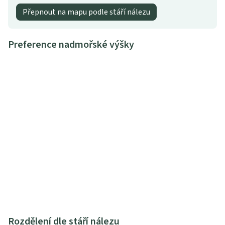
Přepnout na mapu podle stáří nálezu
Preference nadmořské výšky
Rozdělení dle stáří nálezu