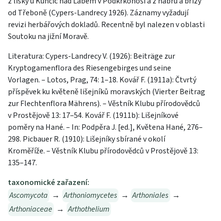
z lísky u Kunčic nad Labem v Podkrkonoší a z habru a břízy
od Třeboně (Cypers-Landrecy 1926). Záznamy vyžadují
revizi herbářových dokladů. Recentně byl nalezen v oblasti
Soutoku na jižní Moravě.
Literatura: Cypers-Landrecy V. (1926): Beiträge zur
Kryptogamenflora des Riesengebirges und seine
Vorlagen. – Lotos, Prag, 74: 1–18. Kovář F. (1911a): Čtvrtý
příspěvek ku květeně lišejníků moravských (Vierter Beitrag
zur Flechtenflora Mährens). – Věstník Klubu přírodovědců
v Prostějově 13: 17–54. Kovář F. (1911b): Lišejníkové
poměry na Hané. – In: Podpěra J. [ed.], Květena Hané, 276–
298. Picbauer R. (1910): Lišejníky sbírané v okolí
Kroměříže. – Věstník Klubu přírodovědců v Prostějově 13:
135–147.
taxonomické zařazení:
Ascomycota
→
Arthoniomycetes
→
Arthoniales
→
Arthoniaceae
→
Arthothelium