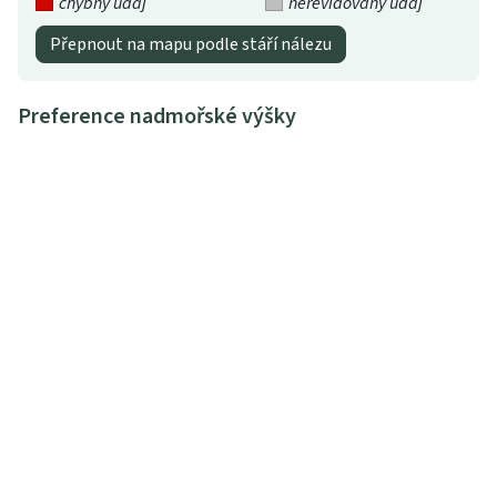
chybný údaj
nerevidovaný údaj
Přepnout na mapu podle stáří nálezu
Preference nadmořské výšky