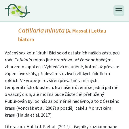
Catillaria minuta
(A. Massal.) Lettau
biatora
Vzácný saxikolní druh lišící se od ostatních našich zástupců
rodu
Catillaria
mimo jiné oranžovo- až červenohnědým
zbarvením apotecií. Vyhledává osluněné, kolmé až převislé
vápencové skály, především v úzkých vlhkých údolích a
roklích. V Evropě je rozšířen převážně v mírných
temperátních oblastech. Na našem území se jedná patrně
o vzácný druh, ale možná bude částečně přehlížený.
Publikován byl od nás až poměrně nedávno, a to z Českého
krasu (Vondrák et al. 2007) a později také z Moravském
krasu (Halda et al. 2017).
Literatura: Halda J. P. et al. (2017): Lišejníky zaznamenané