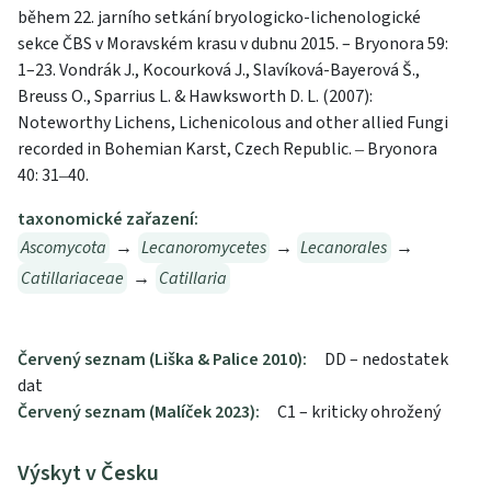
během 22. jarního setkání bryologicko-lichenologické
sekce ČBS v Moravském krasu v dubnu 2015. – Bryonora 59:
1–23. Vondrák J., Kocourková J., Slavíková-Bayerová Š.,
Breuss O., Sparrius L. & Hawksworth D. L. (2007):
Noteworthy Lichens, Lichenicolous and other allied Fungi
recorded in Bohemian Karst, Czech Republic. ‒ Bryonora
40: 31‒40.
taxonomické zařazení:
Ascomycota
→
Lecanoromycetes
→
Lecanorales
→
Catillariaceae
→
Catillaria
Červený seznam (Liška & Palice 2010):
DD – nedostatek
dat
Červený seznam (Malíček 2023):
C1 – kriticky ohrožený
Výskyt v Česku