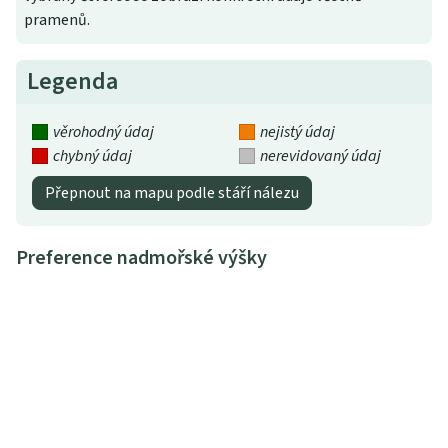
pramenů.
Legenda
věrohodný údaj
nejistý údaj
chybný údaj
nerevidovaný údaj
Přepnout na mapu podle stáří nálezu
Preference nadmořské výšky