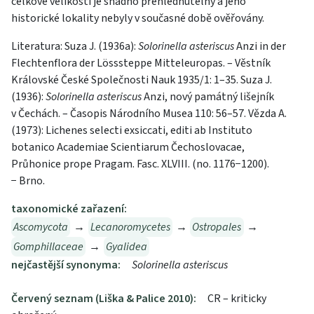
celkové velikosti je snadno přehlédnutelný a jeho
historické lokality nebyly v současné době ověřovány.
Literatura: Suza J. (1936a):
Solorinella asteriscus
Anzi in der
Flechtenflora der Lösssteppe Mitteleuropas. – Věstník
Královské České Společnosti Nauk 1935/1: 1–35. Suza J.
(1936):
Solorinella asteriscus
Anzi, nový památný lišejník
v Čechách. – Časopis Národního Musea 110: 56–57. Vězda A.
(1973): Lichenes selecti exsiccati, editi ab Instituto
botanico Academiae Scientiarum Čechoslovacae,
Průhonice prope Pragam. Fasc. XLVIII. (no. 1176−1200).
− Brno.
taxonomické zařazení:
Ascomycota
→
Lecanoromycetes
→
Ostropales
→
Gomphillaceae
→
Gyalidea
nejčastější synonyma:
Solorinella asteriscus
Červený seznam (Liška & Palice 2010):
CR – kriticky