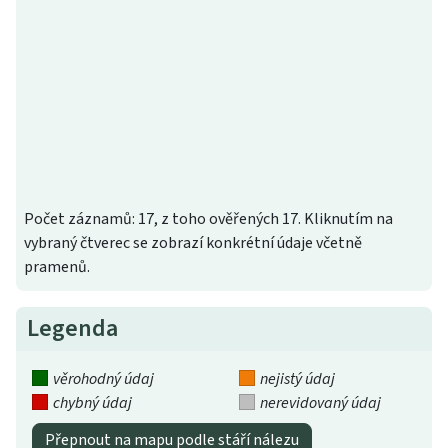
Počet záznamů: 17, z toho ověřených 17. Kliknutím na
vybraný čtverec se zobrazí konkrétní údaje včetně
pramenů.
Legenda
věrohodný údaj
nejistý údaj
chybný údaj
nerevidovaný údaj
Přepnout na mapu podle stáří nálezu