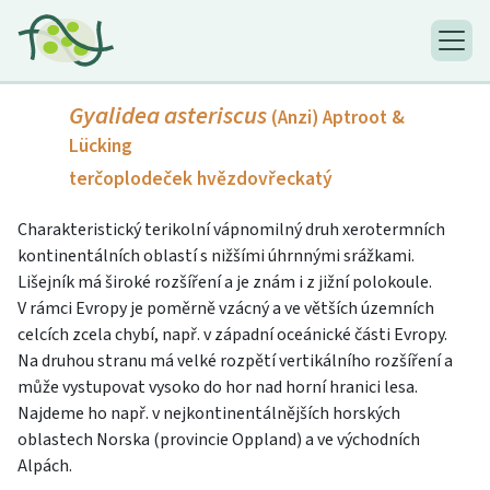
Gyalidea asteriscus
(Anzi) Aptroot &
Lücking
terčoplodeček hvězdovřeckatý
Charakteristický terikolní vápnomilný druh xerotermních
kontinentálních oblastí s nižšími úhrnnými srážkami.
Lišejník má široké rozšíření a je znám i z jižní polokoule.
V rámci Evropy je poměrně vzácný a ve větších územních
celcích zcela chybí, např. v západní oceánické části Evropy.
Na druhou stranu má velké rozpětí vertikálního rozšíření a
může vystupovat vysoko do hor nad horní hranici lesa.
Najdeme ho např. v nejkontinen­tálnějších horských
oblastech Norska (provincie Oppland) a ve východních
Alpách.