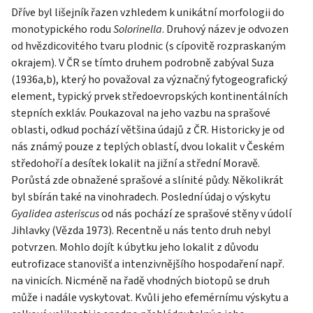
Dříve byl lišejník řazen vzhledem k unikátní morfologii do
monotypického rodu
Solorinella
. Druhový název je odvozen
od hvězdicovitého tvaru plodnic (s cípovitě rozpraskaným
okrajem). V ČR se tímto druhem podrobně zabýval Suza
(1936a,b), který ho považoval za význačný fytogeografický
element, typický prvek středoevropských kontinentálních
stepních exkláv. Poukazoval na jeho vazbu na sprašové
oblasti, odkud pochází většina údajů z ČR. Historicky je od
nás známý pouze z teplých oblastí, dvou lokalit v Českém
středohoří a desítek lokalit na jižní a střední Moravě.
Porůstá zde obnažené sprašové a slínité půdy. Několikrát
byl sbírán také na vinohradech. Poslední údaj o výskytu
Gyalidea asteriscus
od nás pochází ze sprašové stěny v údolí
Jihlavky (Vězda 1973). Recentně u nás tento druh nebyl
potvrzen. Mohlo dojít k úbytku jeho lokalit z důvodu
eutrofizace stanovišť a intenzivnějšího hospodaření např.
na vinicích. Nicméně na řadě vhodných biotopů se druh
může i nadále vyskytovat. Kvůli jeho efemérnímu výskytu a