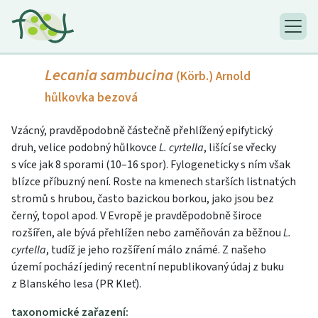
Lecania sambucina
(Körb.) Arnold
hůlkovka bezová
Vzácný, pravděpodobně částečně přehlížený epifytický
druh, velice podobný hůlkovce
L. cyrtella
, lišící se vřecky
s více jak 8 sporami (10–16 spor). Fylogeneticky s ním však
blízce příbuzný není. Roste na kmenech starších listnatých
stromů s hrubou, často bazickou borkou, jako jsou bez
černý, topol apod. V Evropě je pravděpodobně široce
rozšířen, ale bývá přehlížen nebo zaměňován za běžnou
L.
cyrtella
, tudíž je jeho rozšíření málo známé. Z našeho
území pochází jediný recentní nepublikovaný údaj z buku
z Blanského lesa (PR Kleť).
taxonomické zařazení: