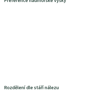
Preference nadmořské výšky
Rozdělení dle stáří nálezu