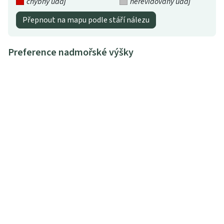
chybný údaj
nerevidovaný údaj
Přepnout na mapu podle stáří nálezu
Preference nadmořské výšky