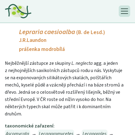
Lepraria caesioalba
(B. de Lesd.)
J.R.Laundon
prášenka modrobílá
Nejběžnější zástupce ze skupiny
L. neglecta
agg. a jeden
z nejhojnějších saxikolních zástupců rodu u nás. Vyskytuje
se na exponovaných silikátových skalách, polštářích
mechů, kyselé půdě a vzácněji přechází i na báze stromů a
dřevo. Jedná se o celosvětově rozšířený lišejník, běžný ve
střední Evropě. V ČR roste od nížin vysoko do hor. Na
některých typech skal může patřit i k dominantním
druhům.
taxonomické zařazení:
Ascomycota
→
Lecanoromycetes
→
Lecanorales
→