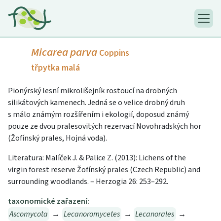
Micarea parva
Coppins
třpytka malá
Pionýrský lesní mikrolišejník rostoucí na drobných
silikátových kamenech. Jedná se o velice drobný druh
s málo známým rozšířením i ekologií, doposud známý
pouze ze dvou pralesovitých rezervací Novohradských hor
(Žofínský prales, Hojná voda).
Literatura: Malíček J. & Palice Z. (2013): Lichens of the
virgin forest reserve Žofínský prales (Czech Republic) and
surrounding woodlands. – Herzogia 26: 253–292.
taxonomické zařazení:
Ascomycota
→
Lecanoromycetes
→
Lecanorales
→