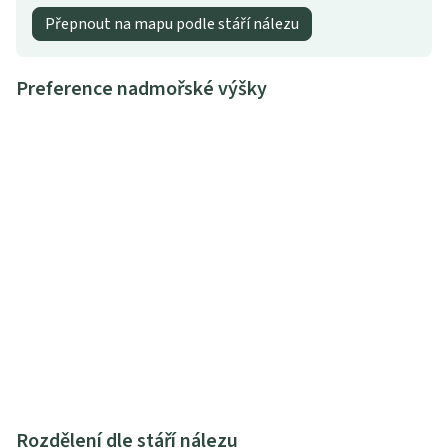
Přepnout na mapu podle stáří nálezu
Preference nadmořské výšky
Rozdělení dle stáří nálezu