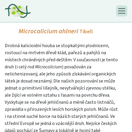
Microcalicium ahlneri
Tibell
Drobná kalicioidní houba se stopkatými plodnicemi,
rostoucí na mrtvém dřevě klád, pařezů a pahýlů na
místech chráněných před deštěm. V současnosti je tento
druh (i celý rod
Microcalicium
) považován za
nelichenizovaný, ale jeho způsob získávání organických
látek je dosud neznámý. Dle našich pozorování se může
jednat o primitivní lišejník, nevytvářející zjevnou stélku,
ale žijící ve volném vztahu s řasami na povrchu dřeva.
Vyskytuje se na dřevě jehličnanů a méně často listnáčů,
zpravidla v přirozených lesích horských poloh. Může růst
i na stinné suché borce na bázích starých jehličnanů. Ve
střední Evropě se jedná o vzácnější druh. Nejvíce českých
údajů pochází ze Šumavy a lokálně je hojný také