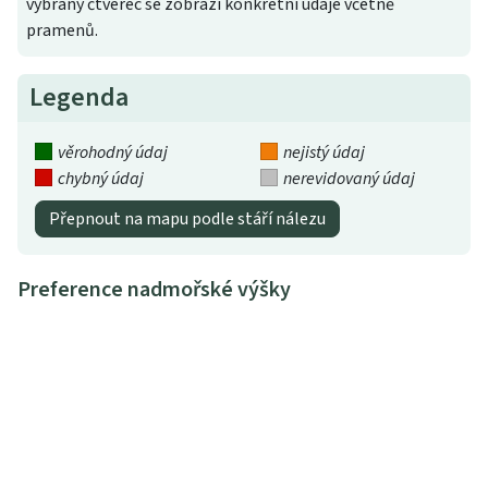
vybraný čtverec se zobrazí konkrétní údaje včetně
pramenů.
Legenda
věrohodný údaj
nejistý údaj
chybný údaj
nerevidovaný údaj
Přepnout na mapu podle stáří nálezu
Preference nadmořské výšky