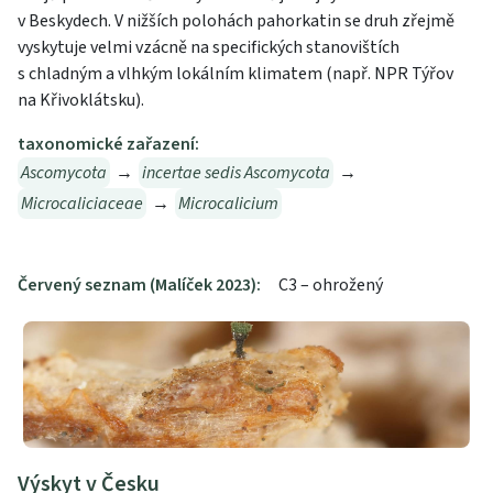
v Beskydech. V nižších polohách pahorkatin se druh zřejmě
vyskytuje velmi vzácně na specifických stanovištích
s chladným a vlhkým lokálním klimatem (např. NPR Týřov
na Křivoklátsku).
taxonomické zařazení:
Ascomycota
→
incertae sedis Ascomycota
→
Microcaliciaceae
→
Microcalicium
Červený seznam (Malíček 2023):
C3 – ohrožený
Výskyt v Česku