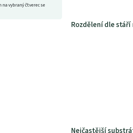
 na vybraný čtverec se
Rozdělení dle stáří
Nejčastější substrá