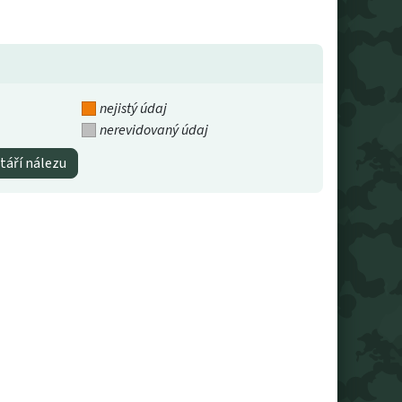
nejistý údaj
nerevidovaný údaj
táří nálezu