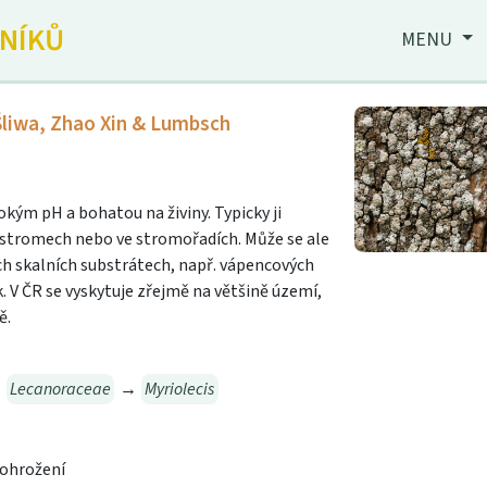
JNÍKŮ
MENU
 Śliwa, Zhao Xin & Lumbsch
okým pH a bohatou na živiny. Typicky ji
h stromech nebo ve stromořadích. Může se ale
ých skalních substrátech, např. vápencových
ík. V ČR se vyskytuje zřejmě na většině území,
ě.
→
Lecanoraceae
→
Myriolecis
 ohrožení