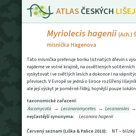
ATLAS
ČESKÝCH
LIŠE
Myriolecis hagenii
(Ach.)
misnička Hagenova
Tato misnička preferuje borku listnatých dřevin s vys
najdeme ve volné krajině, na osvětlených solitérníc
vyskytovat i ve světlých lesích a dokonce i na vápnit
převisech. V Evropě se jedná o široce rozšířený lišejn
ale její výskyt je poměrně řídký, hojnější pouze lokáln
taxonomické zařazení:
Ascomycota
→
Lecanoromycetes
→
Lecanorales
nejčastější synonyma:
Lecanora hagenii
Červený seznam (Liška & Palice 2010):
NT – blízký