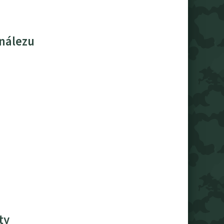
 nálezu
ty