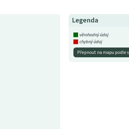
Legenda
věrohodný údaj
chybný údaj
Přepnout na mapu podle s