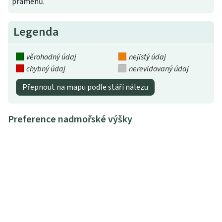
pramenů.
Legenda
věrohodný údaj
nejistý údaj
chybný údaj
nerevidovaný údaj
Přepnout na mapu podle stáří nálezu
Preference nadmořské výšky