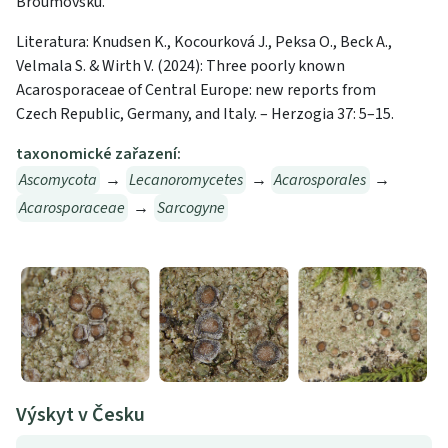
Broumovsku.
Literatura: Knudsen K., Kocourková J., Peksa O., Beck A.,
Velmala S. & Wirth V. (2024): Three poorly known
Acarosporaceae of Central Europe: new reports from
Czech Republic, Germany, and Italy. – Herzogia 37: 5–15.
taxonomické zařazení:
Ascomycota
→
Lecanoromycetes
→
Acarosporales
→
Acarosporaceae
→
Sarcogyne
Výskyt v Česku