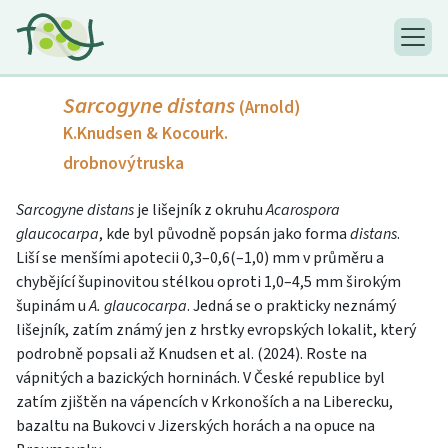
Sarcogyne distans
(Arnold)
K.Knudsen & Kocourk.
drobnovýtruska
Sarcogyne distans
je lišejník z okruhu
Acarospora
glaucocarpa
, kde byl původně popsán jako forma
distans
.
Liší se menšími apotecii 0,3–0,6(–1,0) mm v průměru a
chybějící šupinovitou stélkou oproti 1,0–4,5 mm širokým
šupinám u
A. glaucocarpa
. Jedná se o prakticky neznámý
lišejník, zatím známý jen z hrstky evropských lokalit, který
podrobně popsali až Knudsen et al. (2024). Roste na
vápnitých a bazických horninách. V České republice byl
zatím zjištěn na vápencích v Krkonoších a na Liberecku,
bazaltu na Bukovci v Jizerských horách a na opuce na