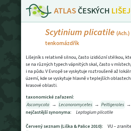
ATLAS
ČESKÝCH
LIŠE
Scytinium plicatile
(Ach.)
tenkomázdřík
Lišejník s relativně silnou, často izidiózní stélkou, 
se na různých typech vápnitých skal, často v místech,
i na půdu. V Evropě se vyskytuje roztroušeně až lokál
území, kde se vyskytuje hlavně v teplejších oblastech
krasové oblasti.
taxonomické zařazení:
Ascomycota
→
Lecanoromycetes
→
Peltigerales
nejčastější synonyma:
Leptogium plicatile
Červený seznam (Liška & Palice 2010):
VU – zranit