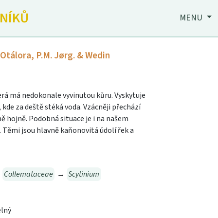
JNÍKŮ
MENU
 Otálora, P.M. Jørg. & Wedin
která má nedokonale vyvinutou kůru. Vyskytuje
 kde za deště stéká voda. Vzácněji přechází
ně hojně. Podobná situace je i na našem
. Těmi jsou hlavně kaňonovitá údolí řek a
→
Collemataceae
→
Scytinium
elný