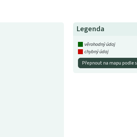
Legenda
věrohodný údaj
chybný údaj
Přepnout na mapu podle s