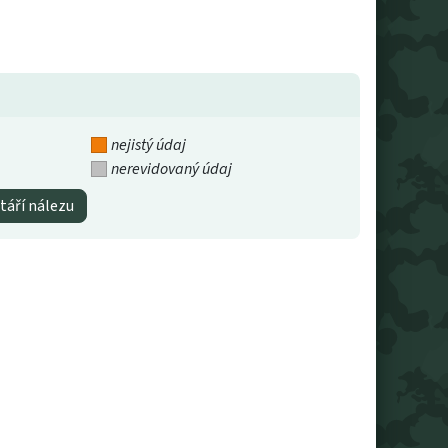
nejistý údaj
nerevidovaný údaj
táří nálezu