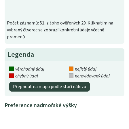
Počet záznamů: 51, z toho ověřených 29. Kliknutím na
vybraný čtverec se zobrazí konkrétní údaje včetně
pramenů.
Legenda
věrohodný údaj
nejistý údaj
chybný údaj
nerevidovaný údaj
Přepnout na mapu podle stáří nálezu
Preference nadmořské výšky