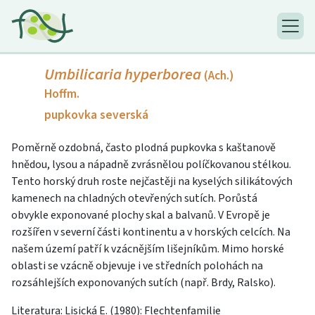
Umbilicaria hyperborea
(Ach.)
Hoffm.
pupkovka severská
Poměrně ozdobná, často plodná pupkovka s kaštanově
hnědou, lysou a nápadně zvrásnělou políčkovanou stélkou.
Tento horský druh roste nejčastěji na kyselých silikátových
kamenech na chladných otevřených sutích. Porůstá
obvykle exponované plochy skal a balvanů. V Evropě je
rozšířen v severní části kontinentu a v horských celcích. Na
našem území patří k vzácnějším lišejníkům. Mimo horské
oblasti se vzácně objevuje i ve středních polohách na
rozsáhlejších exponovaných sutích (např. Brdy, Ralsko).
Literatura: Lisická E. (1980): Flechtenfamilie