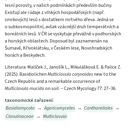
lesní porosty, v našich podmínkách především bučiny.
Existují ale i údaje z vlhkých hospodářských (např.
smrkových) lesů s dostatkem mrtvého dřeva. Jedná se
o subkosmopolitní, avšak vzácnější druh temperátních a
boreálních lesů. V ČR se vyskytuje převážně v podhorských
a horských oblastech. Doposud byl zaznamenán na
Šumavě, Křivoklátsku, v Českém lese, Novohradských
horách a Beskydech.
Literatura: Malíček J., Janošík L., Mikulášková E. & Palice Z.
(2025): Basidiolichen
Multiclavula corynoides
new to the
Czech Republic and a remarkable occurrence of
Multiclavula mucida
on soil. – Czech Mycology 77: 27–36.
taxonomické zařazení:
Basidiomycota
→
Agaricomycetes
→
Cantharellales
→
Clavulinaceae
→
Multiclavula