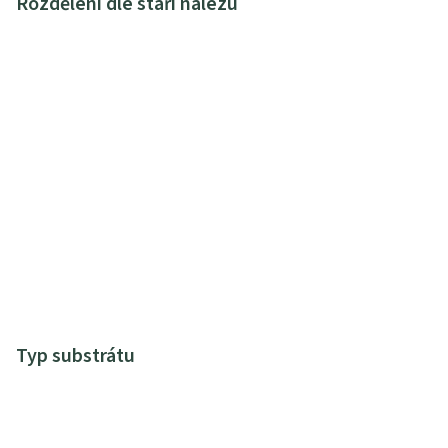
Rozdělení dle stáří nálezu
Typ substrátu