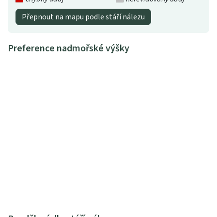
Přepnout na mapu podle stáří nálezu
Preference nadmořské výšky